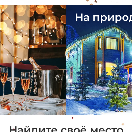
*
На приро
*
Найдите своё место