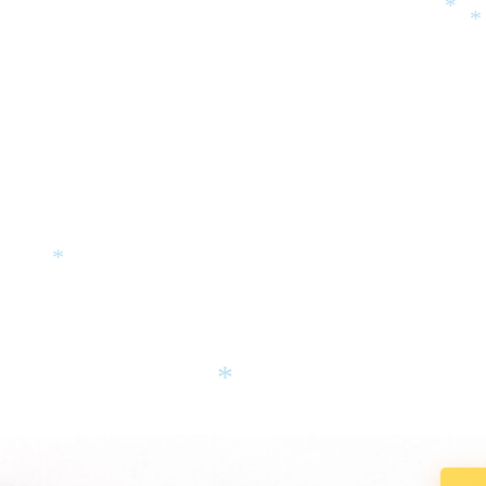
*
*
*