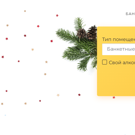
БАН
Тип помеще
Банкетные
Свой алко
*