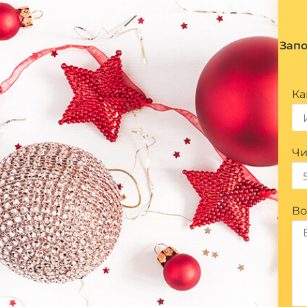
*
Запо
Ка
Чи
Во