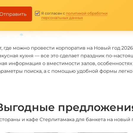
Я согласен с
политикой обработки
Отправить
персональных данных
, где можно провести корпоратив на Новый год 202
кусная кухня — все это сделает праздник по-насто
жная информация о вместимости залов, особенностя
*
аметры поиска, а с помощью удобной формы легко и
Выгодные предложени
стораны и кафе Стерлитамака для банкета на новый 