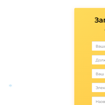
*
За
*